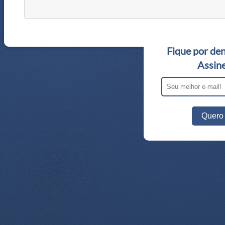
Fique por den
Assine