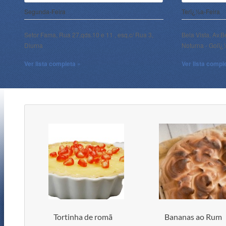
Segunda-Feira
Terï¿½a-Feira
Setor Fama, Rua 27,qds.10 e 11 , esq.c/ Rua 3,
Bela Vista, Av.B
Diurna
Noturna - Goiï
Ver lista completa »
Ver lista compl
Tortinha de romã
Bananas ao Rum