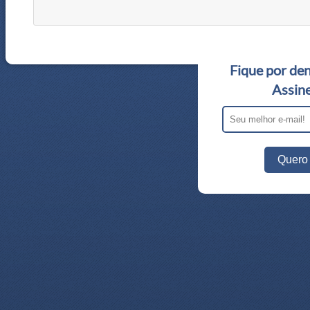
Fique por den
Assine