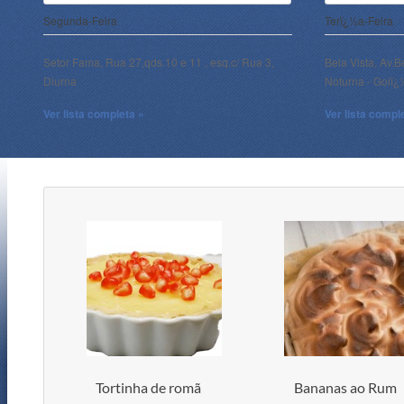
Segunda-Feira
Terï¿½a-Feira
Setor Fama, Rua 27,qds.10 e 11 , esq.c/ Rua 3,
Bela Vista, Av.B
Diurna
Noturna - Goiï
Ver lista completa »
Ver lista compl
Tortinha de romã
Bananas ao Rum