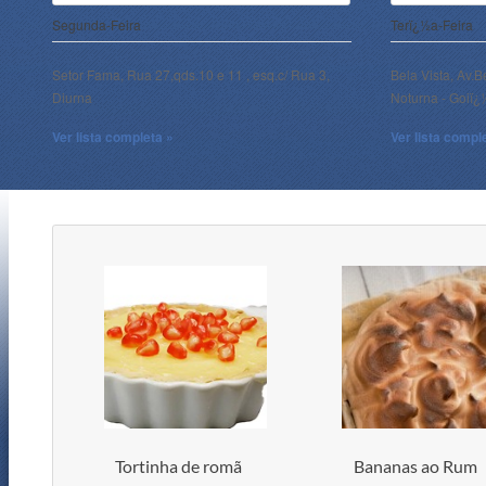
Segunda-Feira
Terï¿½a-Feira
Setor Fama, Rua 27,qds.10 e 11 , esq.c/ Rua 3,
Bela Vista, Av.B
Diurna
Noturna - Goiï
Ver lista completa »
Ver lista compl
Tortinha de romã
Bananas ao Rum