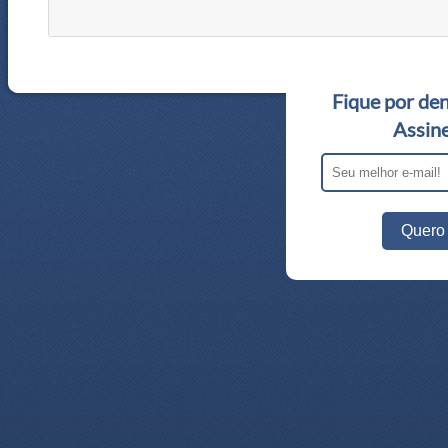
Fique por den
Assine