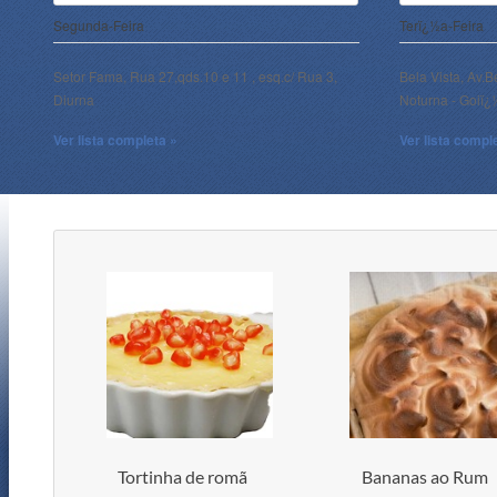
Segunda-Feira
Terï¿½a-Feira
Setor Fama, Rua 27,qds.10 e 11 , esq.c/ Rua 3,
Bela Vista, Av.B
Diurna
Noturna - Goiï
Ver lista completa »
Ver lista compl
Tortinha de romã
Bananas ao Rum