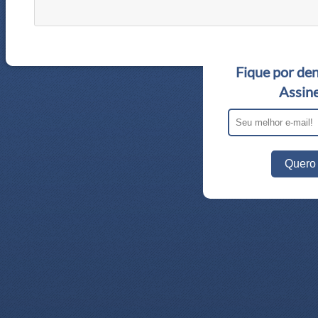
Fique por den
Assine