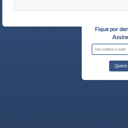
Fique por den
Assine