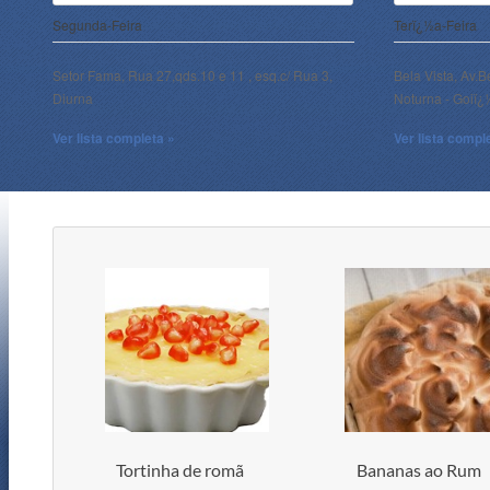
Segunda-Feira
Terï¿½a-Feira
Setor Fama, Rua 27,qds.10 e 11 , esq.c/ Rua 3,
Bela Vista, Av.B
Diurna
Noturna - Goiï
Ver lista completa »
Ver lista compl
Tortinha de romã
Bananas ao Rum