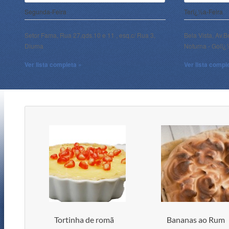
Segunda-Feira
Terï¿½a-Feira
Setor Fama, Rua 27,qds.10 e 11 , esq.c/ Rua 3,
Bela Vista, Av.B
Diurna
Noturna - Goiï
Ver lista completa »
Ver lista compl
Tortinha de romã
Bananas ao Rum