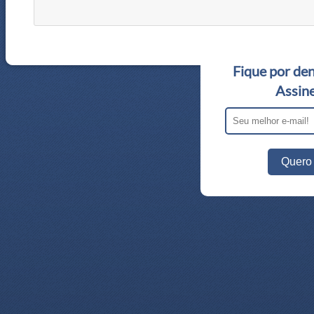
Fique por den
Assine