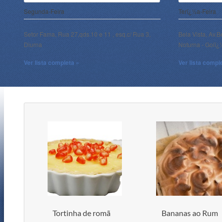
Segunda-Feira
Terï¿½a-Feira
Setor Fama, Rua 27,qds.10 e 11 , esq.c/ Rua 3,
Bela Vista, Av.B
Diurna
Noturna - Goiï
Ver lista completa »
Ver lista compl
Tortinha de romã
Bananas ao Rum