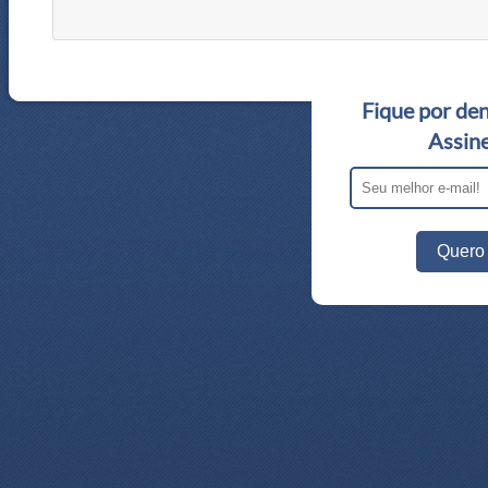
Fique por den
Assine