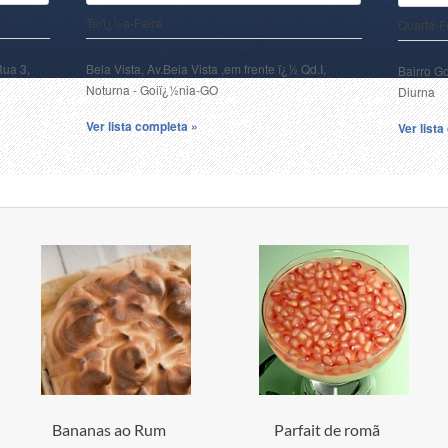
Terï¿½a-Feira
Quarta-F
Rua 3,
Bela Vista, Av.Bela Vista ,em frente ï¿½ Qd.I,
Bairro G
Noturna - Goiï¿½nia-GO
Diurna
Ver lista completa »
Ver list
Bananas ao Rum
Parfait de romã