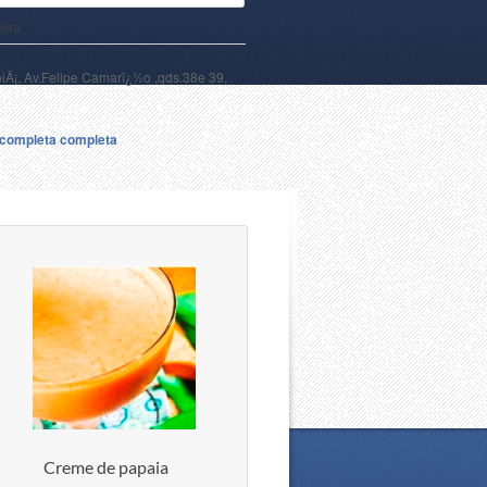
eira
oiÃ¡, Av.Felipe Camarï¿½o ,qds.38e 39,
a completa completa
Creme de papaia