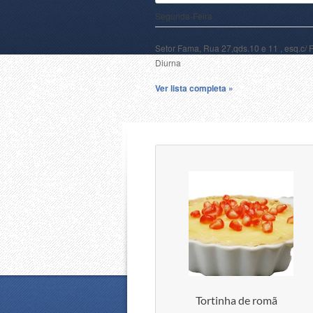
Segunda-Feira
Setor Fama, Rua 27,qds.10 e 11 , esq.c/ 
Diurna
Ver lista completa »
Tortinha de romã