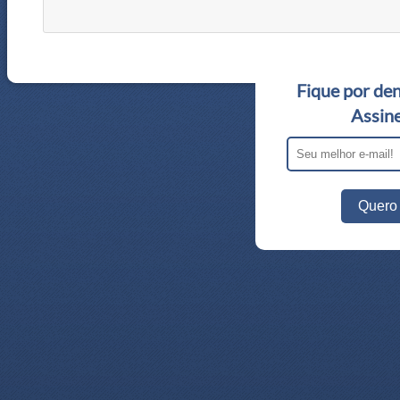
Fique por den
Assine