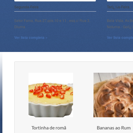
Segunda-Feira
Terï¿½a-Feira
Setor Fama, Rua 27,qds.10 e 11 , esq.c/ Rua 3,
Bela Vista, Av.B
Diurna
Noturna - Goiï
Ver lista completa »
Ver lista compl
Tortinha de romã
Bananas ao Rum