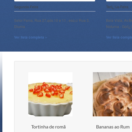
Segunda-Feira
Terï¿½a-Feira
Setor Fama, Rua 27,qds.10 e 11 , esq.c/ Rua 3,
Bela Vista, Av.B
Diurna
Noturna - Goiï
Ver lista completa »
Ver lista compl
Tortinha de romã
Bananas ao Rum