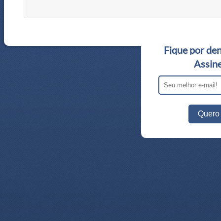
Fique por den
Assine