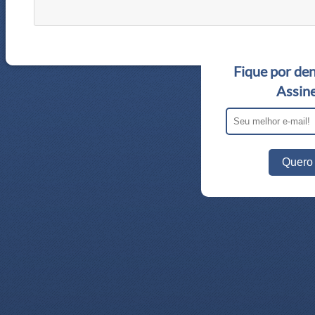
Fique por den
Assine