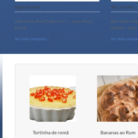
Segunda-Feira
Terï¿½a-Feira
Setor Fama, Rua 27,qds.10 e 11 , esq.c/ Rua 3,
Bela Vista, Av.B
Diurna
Noturna - Goiï
Ver lista completa »
Ver lista compl
Tortinha de romã
Bananas ao Rum