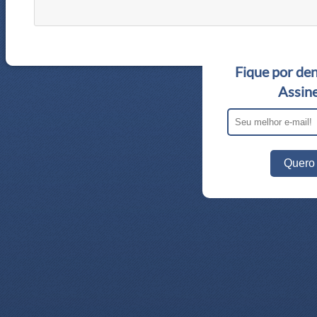
Fique por den
Assine