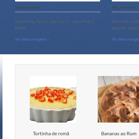
Segunda-Feira
Terï¿½a-Feira
Setor Fama, Rua 27,qds.10 e 11 , esq.c/ Rua 3,
Bela Vista, Av.B
Diurna
Noturna - Goiï
Ver lista completa »
Ver lista compl
Tortinha de romã
Bananas ao Rum