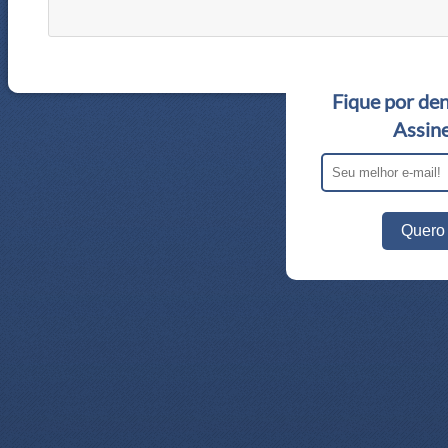
Fique por den
Assine