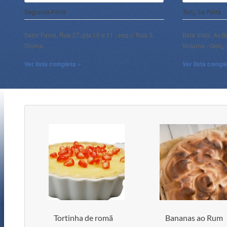
Segunda-Feira
Terï¿½a-Feira
Setor Fama, Rua 27,qds.10 e 11 , esq.c/ Rua 3,
Bela Vista, Av.B
Diurna
Noturna - Goiï
Ver lista completa »
Ver lista compl
Tortinha de romã
Bananas ao Rum