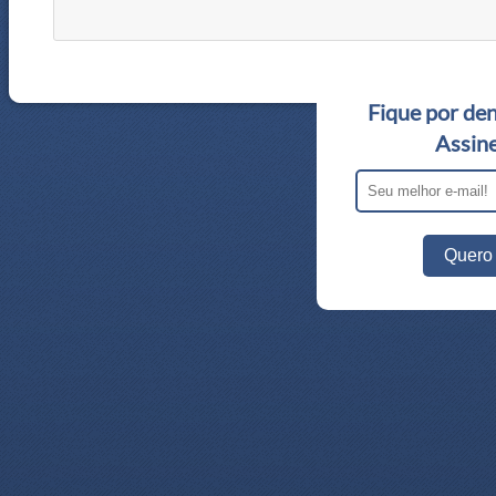
Fique por den
Assine