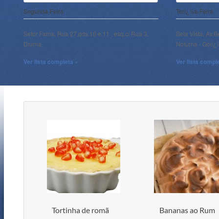
Segunda-Feira
Terï¿½a-Feira
Setor Fama, Rua 27,qds.10 e 11 , esq.c/ Rua 3,
Bela Vista, Av.B
Diurna
Noturna - Goiï
Ver lista completa »
Ver lista compl
Tortinha de romã
Bananas ao Rum