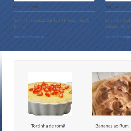
Segunda-Feira
Terï¿½a-Feira
Setor Fama, Rua 27,qds.10 e 11 , esq.c/ Rua 3,
Bela Vista, Av.B
Diurna
Noturna - Goiï
Ver lista completa »
Ver lista compl
Tortinha de romã
Bananas ao Rum