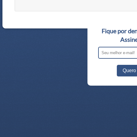
Fique por den
Assine