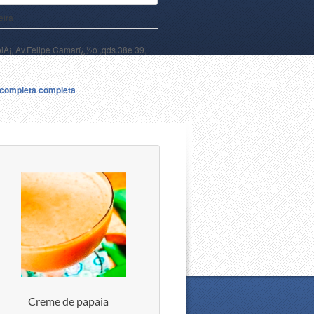
eira
oiÃ¡, Av.Felipe Camarï¿½o ,qds.38e 39,
a completa completa
Creme de papaia