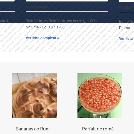
Terï¿½a-Feira
Quarta-F
Rua 3,
Bela Vista, Av.Bela Vista ,em frente ï¿½ Qd.I,
Bairro G
Noturna - Goiï¿½nia-GO
Diurna
Ver lista completa »
Ver list
Bananas ao Rum
Parfait de romã