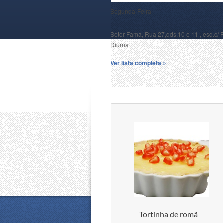
Segunda-Feira
Setor Fama, Rua 27,qds.10 e 11 , esq.c/ 
Diurna
Ver lista completa »
Tortinha de romã