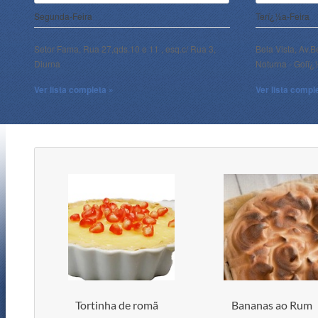
Segunda-Feira
Terï¿½a-Feira
Setor Fama, Rua 27,qds.10 e 11 , esq.c/ Rua 3,
Bela Vista, Av.B
Diurna
Noturna - Goiï
Ver lista completa »
Ver lista compl
Tortinha de romã
Bananas ao Rum