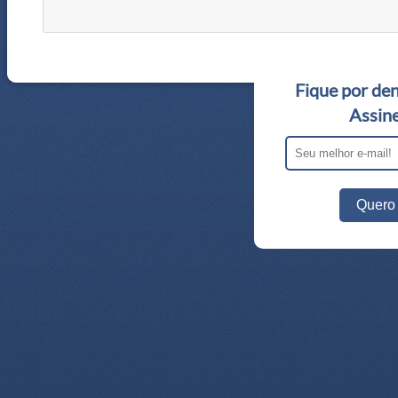
Fique por den
Assine