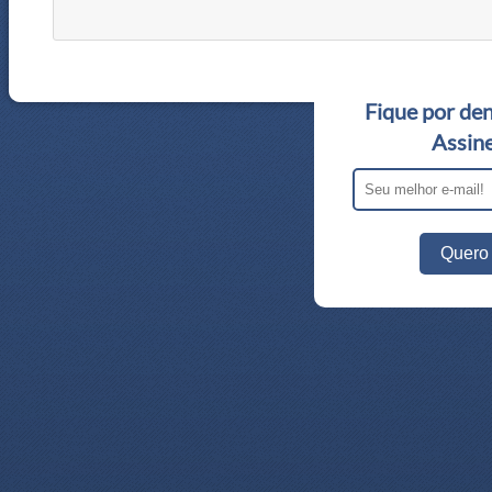
Fique por den
Assine