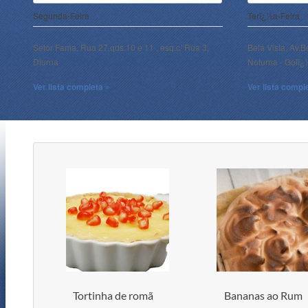
Segunda-Feira
Terï¿½a-Feira
Setor Fama, Rua 27,qds.10 e 11 , esq.c/ Rua 3,
Bela Vista, Av.B
Diurna
Noturna - Goiï
Ver lista completa »
Ver lista compl
Tortinha de romã
Bananas ao Rum