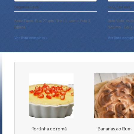
Segunda-Feira
Terï¿½a-Feira
Setor Fama, Rua 27,qds.10 e 11 , esq.c/ Rua 3,
Bela Vista, Av.B
Diurna
Noturna - Goiï
Ver lista completa »
Ver lista compl
Tortinha de romã
Bananas ao Rum