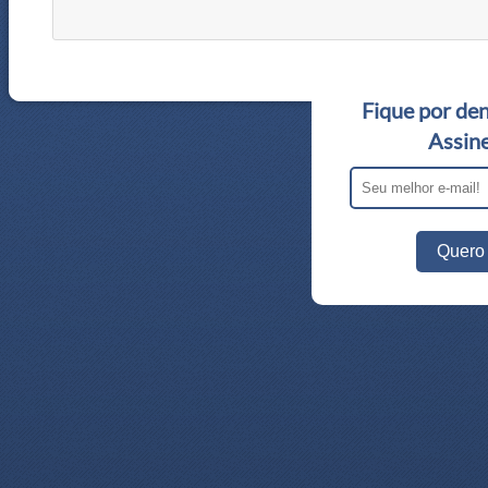
Fique por den
Assine