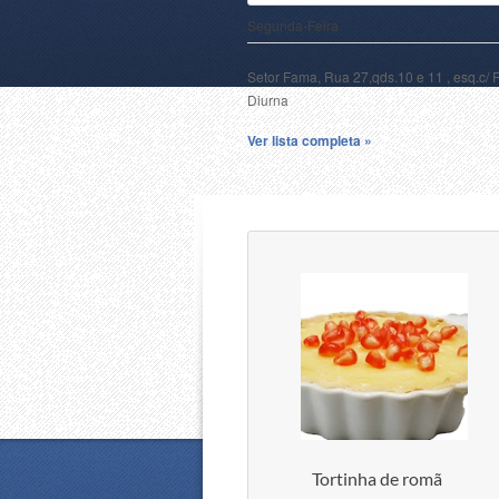
Segunda-Feira
Setor Fama, Rua 27,qds.10 e 11 , esq.c/ 
Diurna
Ver lista completa »
Tortinha de romã