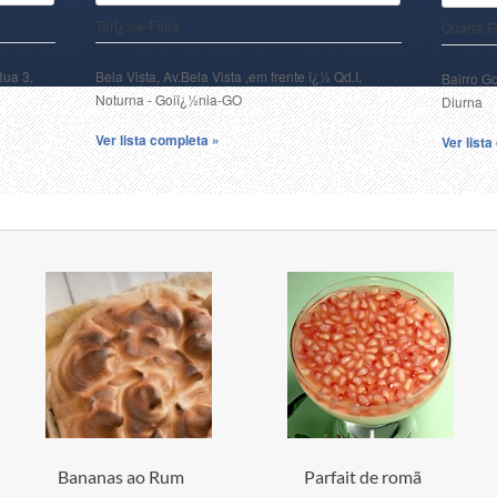
Terï¿½a-Feira
Quarta-F
Rua 3,
Bela Vista, Av.Bela Vista ,em frente ï¿½ Qd.I,
Bairro G
Noturna - Goiï¿½nia-GO
Diurna
Ver lista completa »
Ver list
Bananas ao Rum
Parfait de romã