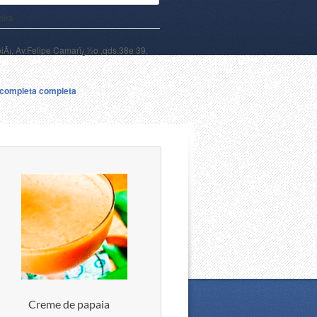
eira
oiÃ¡, Av.Felipe Camarï¿½o ,qds.38e 39,
a completa completa
Creme de papaia