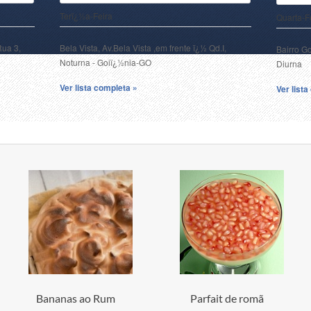
Terï¿½a-Feira
Quarta-F
Rua 3,
Bela Vista, Av.Bela Vista ,em frente ï¿½ Qd.I,
Bairro G
Noturna - Goiï¿½nia-GO
Diurna
Ver lista completa »
Ver list
Bananas ao Rum
Parfait de romã