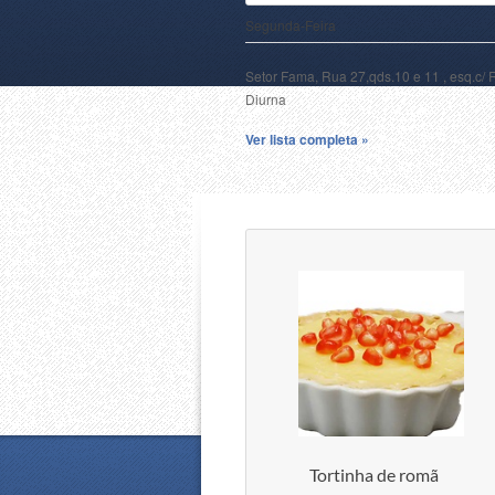
Segunda-Feira
Setor Fama, Rua 27,qds.10 e 11 , esq.c/ 
Diurna
Ver lista completa »
Tortinha de romã