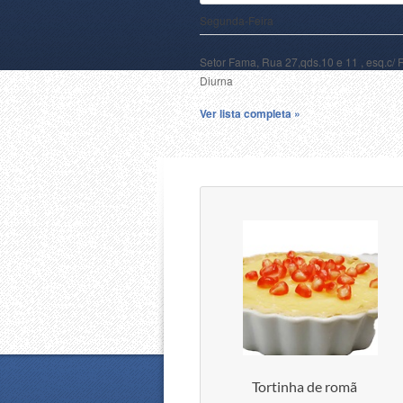
Segunda-Feira
Setor Fama, Rua 27,qds.10 e 11 , esq.c/ 
Diurna
Ver lista completa »
Tortinha de romã