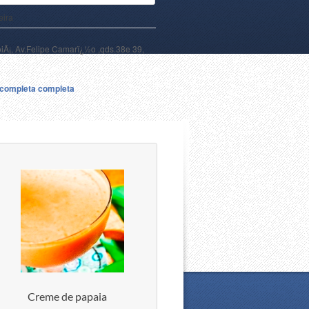
eira
oiÃ¡, Av.Felipe Camarï¿½o ,qds.38e 39,
a completa completa
Creme de papaia