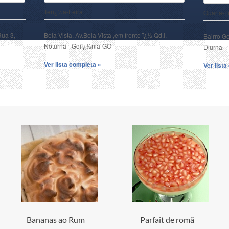
Terï¿½a-Feira
Quarta-F
Rua 3,
Bela Vista, Av.Bela Vista ,em frente ï¿½ Qd.I,
Bairro G
Noturna - Goiï¿½nia-GO
Diurna
Ver lista completa »
Ver list
Bananas ao Rum
Parfait de romã