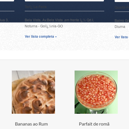
Terï¿½a-Feira
Quarta-F
Rua 3,
Bela Vista, Av.Bela Vista ,em frente ï¿½ Qd.I,
Bairro G
Noturna - Goiï¿½nia-GO
Diurna
Ver lista completa »
Ver list
Bananas ao Rum
Parfait de romã