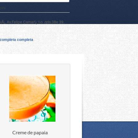
eira
oiÃ¡, Av.Felipe Camarï¿½o ,qds.38e 39,
a completa completa
Creme de papaia