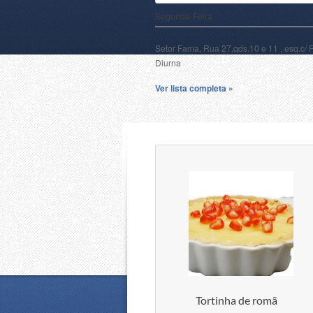
Segunda-Feira
Setor Fama, Rua 27,qds.10 e 11 , esq.c/ 
Diurna
Ver lista completa »
Tortinha de romã