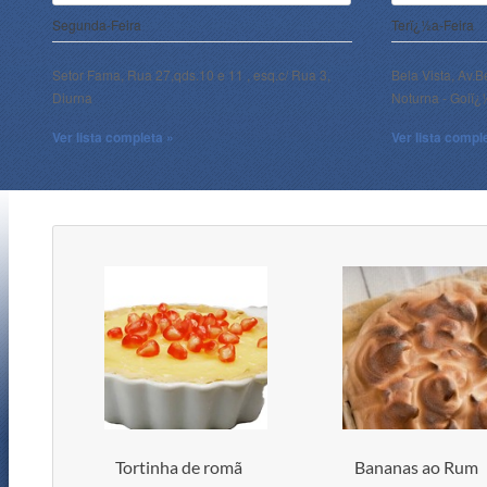
Segunda-Feira
Terï¿½a-Feira
Setor Fama, Rua 27,qds.10 e 11 , esq.c/ Rua 3,
Bela Vista, Av.B
Diurna
Noturna - Goiï
Ver lista completa »
Ver lista compl
Tortinha de romã
Bananas ao Rum