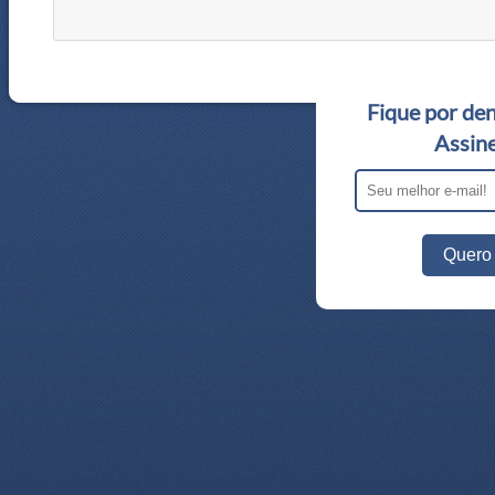
Fique por den
Assine