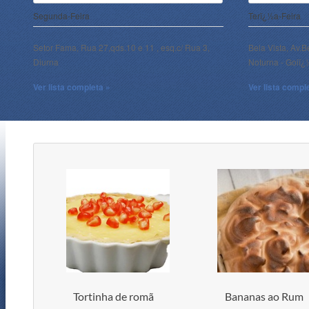
Segunda-Feira
Terï¿½a-Feira
Setor Fama, Rua 27,qds.10 e 11 , esq.c/ Rua 3,
Bela Vista, Av.B
Diurna
Noturna - Goiï
Ver lista completa »
Ver lista compl
Tortinha de romã
Bananas ao Rum