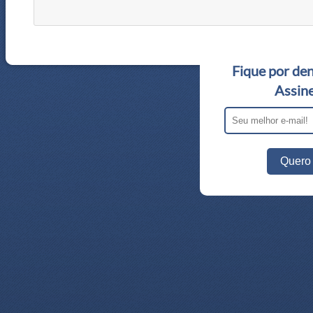
Fique por den
Assine