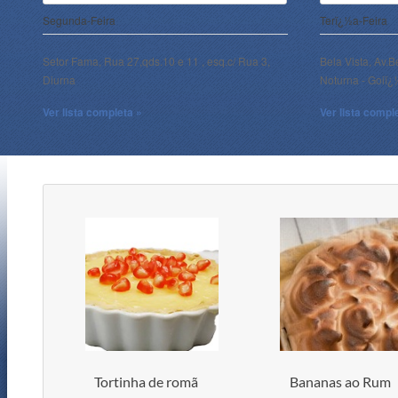
Segunda-Feira
Terï¿½a-Feira
Setor Fama, Rua 27,qds.10 e 11 , esq.c/ Rua 3,
Bela Vista, Av.B
Diurna
Noturna - Goiï
Ver lista completa »
Ver lista compl
Tortinha de romã
Bananas ao Rum