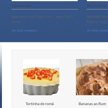
Segunda-Feira
Terï¿½a-Feira
Setor Fama, Rua 27,qds.10 e 11 , esq.c/ Rua 3,
Bela Vista, Av.B
Diurna
Noturna - Goiï
Ver lista completa »
Ver lista compl
Tortinha de romã
Bananas ao Rum