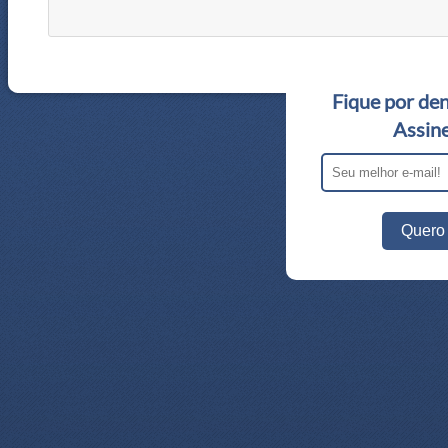
Fique por den
Assine