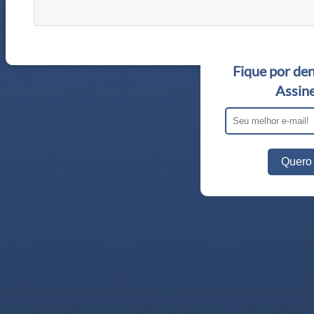
Fique por den
Assine