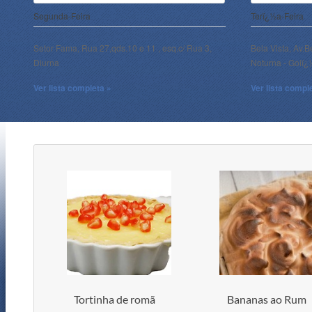
Segunda-Feira
Terï¿½a-Feira
Setor Fama, Rua 27,qds.10 e 11 , esq.c/ Rua 3,
Bela Vista, Av.B
Diurna
Noturna - Goiï
Ver lista completa »
Ver lista compl
Tortinha de romã
Bananas ao Rum