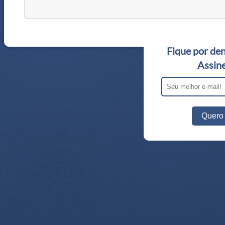
Fique por den
Assine