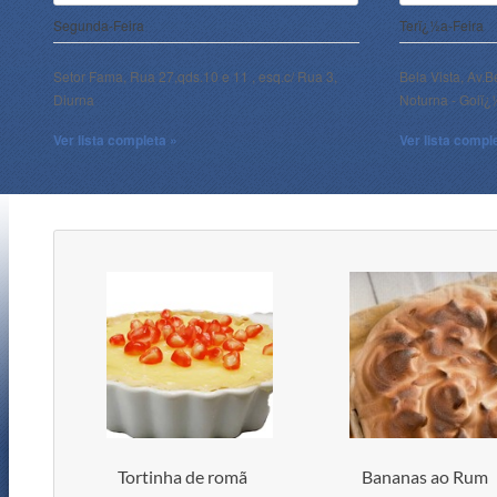
Segunda-Feira
Terï¿½a-Feira
Setor Fama, Rua 27,qds.10 e 11 , esq.c/ Rua 3,
Bela Vista, Av.B
Diurna
Noturna - Goiï
Ver lista completa »
Ver lista compl
Tortinha de romã
Bananas ao Rum