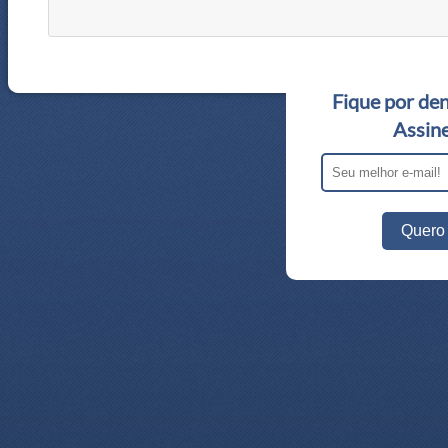
Fique por den
Assine