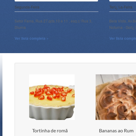
Segunda-Feira
Terï¿½a-Feira
Setor Fama, Rua 27,qds.10 e 11 , esq.c/ Rua 3,
Bela Vista, Av.B
Diurna
Noturna - Goiï
Ver lista completa »
Ver lista compl
Tortinha de romã
Bananas ao Rum