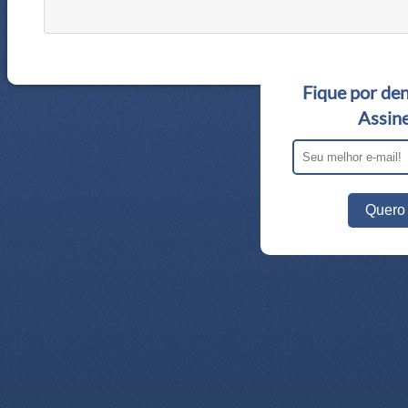
Fique por den
Assine