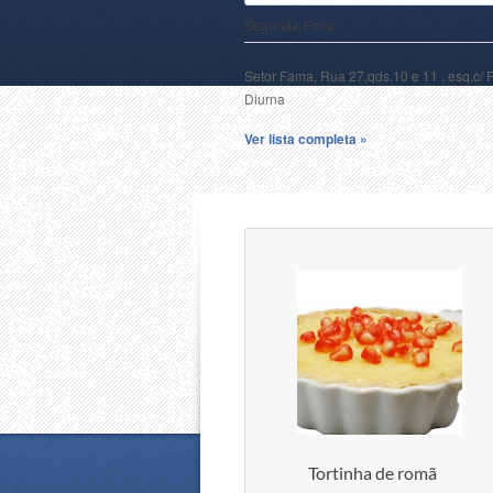
Segunda-Feira
Setor Fama, Rua 27,qds.10 e 11 , esq.c/ 
Diurna
Ver lista completa »
Tortinha de romã