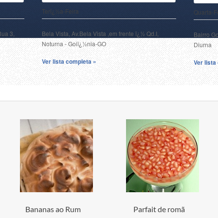
Terï¿½a-Feira
Quarta-F
Rua 3,
Bela Vista, Av.Bela Vista ,em frente ï¿½ Qd.I,
Bairro G
Noturna - Goiï¿½nia-GO
Diurna
Ver lista completa »
Ver list
Bananas ao Rum
Parfait de romã