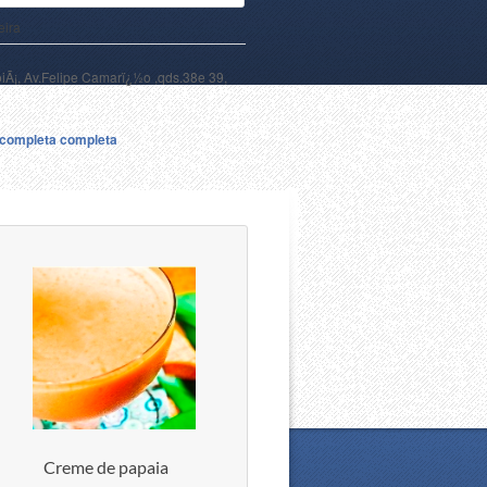
eira
oiÃ¡, Av.Felipe Camarï¿½o ,qds.38e 39,
a completa completa
Creme de papaia