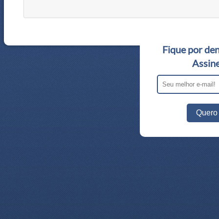
Fique por den
Assine