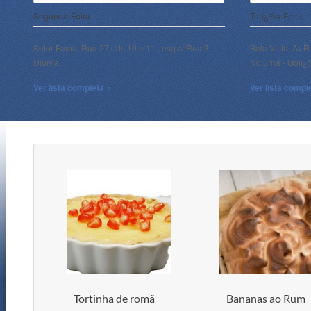
Segunda-Feira
Terï¿½a-Feira
Setor Fama, Rua 27,qds.10 e 11 , esq.c/ Rua 3,
Bela Vista, Av.B
Diurna
Noturna - Goiï
Ver lista completa »
Ver lista compl
Tortinha de romã
Bananas ao Rum