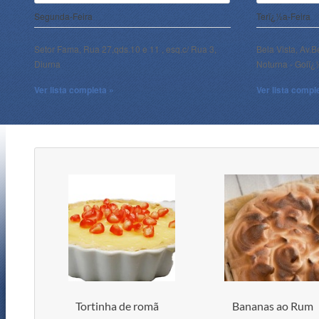
Segunda-Feira
Terï¿½a-Feira
Setor Fama, Rua 27,qds.10 e 11 , esq.c/ Rua 3,
Bela Vista, Av.B
Diurna
Noturna - Goiï
Ver lista completa »
Ver lista compl
Tortinha de romã
Bananas ao Rum