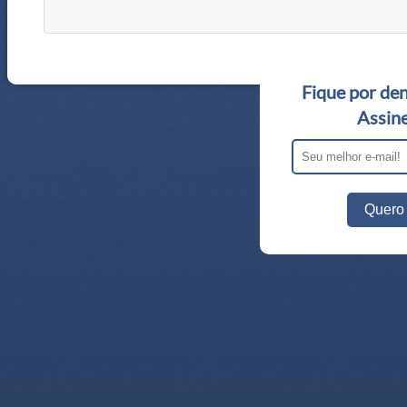
Fique por den
Assine