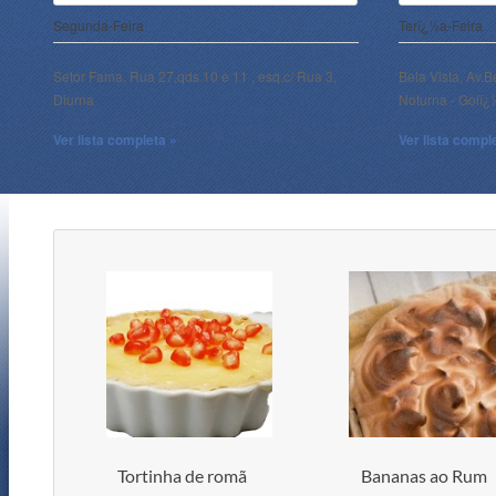
Segunda-Feira
Terï¿½a-Feira
Setor Fama, Rua 27,qds.10 e 11 , esq.c/ Rua 3,
Bela Vista, Av.B
Diurna
Noturna - Goiï
Ver lista completa »
Ver lista compl
Tortinha de romã
Bananas ao Rum