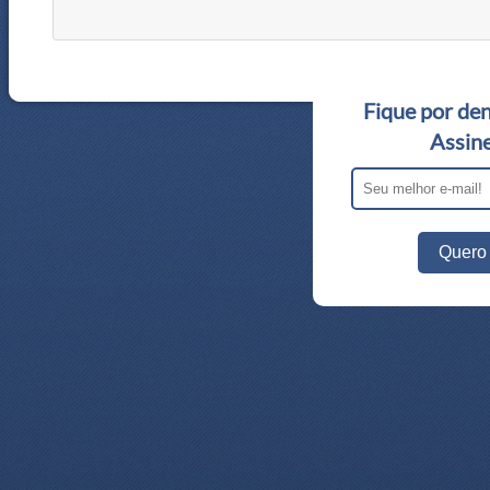
Fique por den
Assine