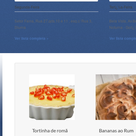
Segunda-Feira
Terï¿½a-Feira
Setor Fama, Rua 27,qds.10 e 11 , esq.c/ Rua 3,
Bela Vista, Av.B
Diurna
Noturna - Goiï
Ver lista completa »
Ver lista compl
Tortinha de romã
Bananas ao Rum