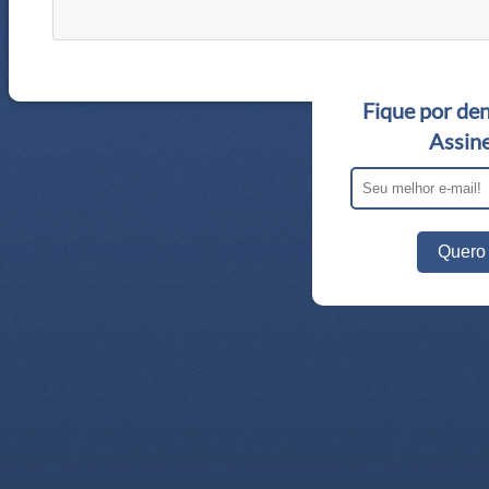
Fique por den
Assine