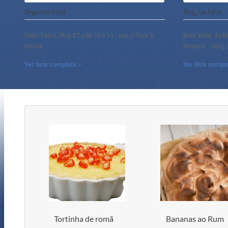
Segunda-Feira
Terï¿½a-Feira
Setor Fama, Rua 27,qds.10 e 11 , esq.c/ Rua 3,
Bela Vista, Av.B
Diurna
Noturna - Goiï
Ver lista completa »
Ver lista compl
Tortinha de romã
Bananas ao Rum