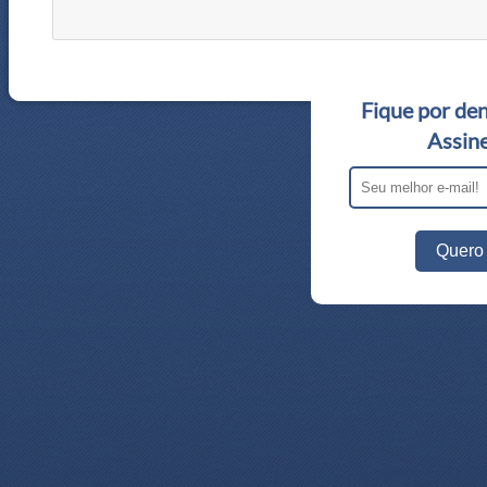
Fique por den
Assine